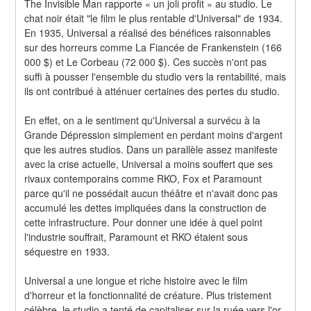
The Invisible Man rapporte « un joli profit » au studio. Le 
chat noir était "le film le plus rentable d'Universal" de 1934. 
En 1935, Universal a réalisé des bénéfices raisonnables 
sur des horreurs comme La Fiancée de Frankenstein (166 
000 $) et Le Corbeau (72 000 $). Ces succès n'ont pas 
suffi à pousser l'ensemble du studio vers la rentabilité, mais 
ils ont contribué à atténuer certaines des pertes du studio.
En effet, on a le sentiment qu'Universal a survécu à la 
Grande Dépression simplement en perdant moins d'argent 
que les autres studios. Dans un parallèle assez manifeste 
avec la crise actuelle, Universal a moins souffert que ses 
rivaux contemporains comme RKO, Fox et Paramount 
parce qu'il ne possédait aucun théâtre et n'avait donc pas 
accumulé les dettes impliquées dans la construction de 
cette infrastructure. Pour donner une idée à quel point 
l'industrie souffrait, Paramount et RKO étaient sous 
séquestre en 1933.
Universal a une longue et riche histoire avec le film 
d'horreur et la fonctionnalité de créature. Plus tristement 
célèbre, le studio a tenté de capitaliser sur la ruée vers l'or 