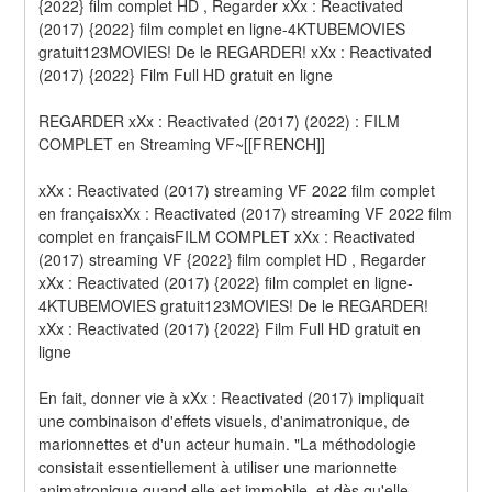
{2022} film complet HD , Regarder xXx : Reactivated 
(2017) {2022} film complet en ligne-4KTUBEMOVIES 
gratuit123MOVIES! De le REGARDER! xXx : Reactivated 
(2017) {2022} Film Full HD gratuit en ligne
REGARDER xXx : Reactivated (2017) (2022) : FILM 
COMPLET en Streaming VF~[[FRENCH]]
xXx : Reactivated (2017) streaming VF 2022 film complet 
en françaisxXx : Reactivated (2017) streaming VF 2022 film 
complet en françaisFILM COMPLET xXx : Reactivated 
(2017) streaming VF {2022} film complet HD , Regarder 
xXx : Reactivated (2017) {2022} film complet en ligne-
4KTUBEMOVIES gratuit123MOVIES! De le REGARDER! 
xXx : Reactivated (2017) {2022} Film Full HD gratuit en 
ligne
En fait, donner vie à xXx : Reactivated (2017) impliquait 
une combinaison d'effets visuels, d'animatronique, de 
marionnettes et d'un acteur humain. "La méthodologie 
consistait essentiellement à utiliser une marionnette 
animatronique quand elle est immobile, et dès qu'elle 