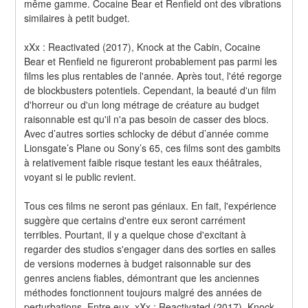
même gamme. Cocaine Bear et Renfield ont des vibrations 
similaires à petit budget.
xXx : Reactivated (2017), Knock at the Cabin, Cocaine 
Bear et Renfield ne figureront probablement pas parmi les 
films les plus rentables de l'année. Après tout, l'été regorge 
de blockbusters potentiels. Cependant, la beauté d'un film 
d'horreur ou d'un long métrage de créature au budget 
raisonnable est qu'il n'a pas besoin de casser des blocs. 
Avec d’autres sorties schlocky de début d’année comme 
Lionsgate’s Plane ou Sony’s 65, ces films sont des gambits 
à relativement faible risque testant les eaux théâtrales, 
voyant si le public revient.
Tous ces films ne seront pas géniaux. En fait, l'expérience 
suggère que certains d'entre eux seront carrément 
terribles. Pourtant, il y a quelque chose d'excitant à 
regarder des studios s'engager dans des sorties en salles 
de versions modernes à budget raisonnable sur des 
genres anciens fiables, démontrant que les anciennes 
méthodes fonctionnent toujours malgré des années de 
perturbations. Entre eux, xXx : Reactivated (2017), Knock 