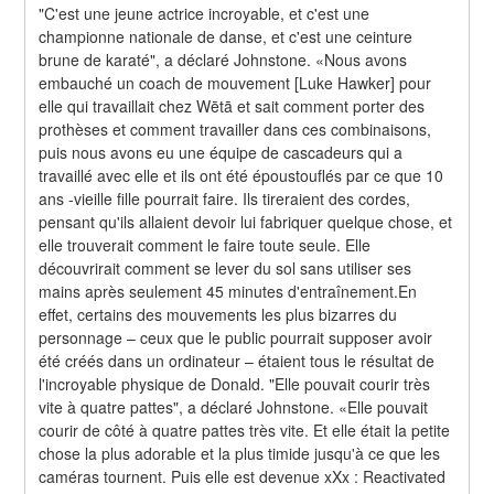
"C'est une jeune actrice incroyable, et c'est une 
championne nationale de danse, et c'est une ceinture 
brune de karaté", a déclaré Johnstone. «Nous avons 
embauché un coach de mouvement [Luke Hawker] pour 
elle qui travaillait chez Wētā et sait comment porter des 
prothèses et comment travailler dans ces combinaisons, 
puis nous avons eu une équipe de cascadeurs qui a 
travaillé avec elle et ils ont été époustouflés par ce que 10 
ans -vieille fille pourrait faire. Ils tireraient des cordes, 
pensant qu'ils allaient devoir lui fabriquer quelque chose, et 
elle trouverait comment le faire toute seule. Elle 
découvrirait comment se lever du sol sans utiliser ses 
mains après seulement 45 minutes d'entraînement.En 
effet, certains des mouvements les plus bizarres du 
personnage – ceux que le public pourrait supposer avoir 
été créés dans un ordinateur – étaient tous le résultat de 
l'incroyable physique de Donald. "Elle pouvait courir très 
vite à quatre pattes", a déclaré Johnstone. «Elle pouvait 
courir de côté à quatre pattes très vite. Et elle était la petite 
chose la plus adorable et la plus timide jusqu'à ce que les 
caméras tournent. Puis elle est devenue xXx : Reactivated 