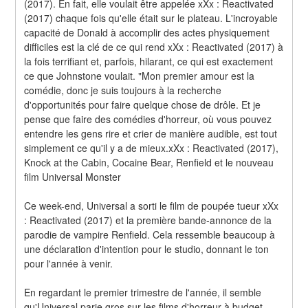
(2017). En fait, elle voulait être appelée xXx : Reactivated 
(2017) chaque fois qu'elle était sur le plateau. L'incroyable 
capacité de Donald à accomplir des actes physiquement 
difficiles est la clé de ce qui rend xXx : Reactivated (2017) à 
la fois terrifiant et, parfois, hilarant, ce qui est exactement 
ce que Johnstone voulait. "Mon premier amour est la 
comédie, donc je suis toujours à la recherche 
d'opportunités pour faire quelque chose de drôle. Et je 
pense que faire des comédies d'horreur, où vous pouvez 
entendre les gens rire et crier de manière audible, est tout 
simplement ce qu'il y a de mieux.xXx : Reactivated (2017), 
Knock at the Cabin, Cocaine Bear, Renfield et le nouveau 
film Universal Monster
Ce week-end, Universal a sorti le film de poupée tueur xXx 
: Reactivated (2017) et la première bande-annonce de la 
parodie de vampire Renfield. Cela ressemble beaucoup à 
une déclaration d'intention pour le studio, donnant le ton 
pour l'année à venir.
En regardant le premier trimestre de l'année, il semble 
qu'Universal parie gros sur les films d'horreur à budget 