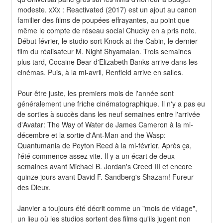
modeste. xXx : Reactivated (2017) est un ajout au canon 
familier des films de poupées effrayantes, au point que 
même le compte de réseau social Chucky en a pris note. 
Début février, le studio sort Knock at the Cabin, le dernier 
film du réalisateur M. Night Shyamalan. Trois semaines 
plus tard, Cocaine Bear d'Elizabeth Banks arrive dans les 
cinémas. Puis, à la mi-avril, Renfield arrive en salles.
Pour être juste, les premiers mois de l'année sont 
généralement une friche cinématographique. Il n'y a pas eu 
de sorties à succès dans les neuf semaines entre l'arrivée 
d'Avatar: The Way of Water de James Cameron à la mi-
décembre et la sortie d'Ant-Man and the Wasp: 
Quantumania de Peyton Reed à la mi-février. Après ça, 
l'été commence assez vite. Il y a un écart de deux 
semaines avant Michael B. Jordan's Creed III et encore 
quinze jours avant David F. Sandberg's Shazam! Fureur 
des Dieux.
Janvier a toujours été décrit comme un "mois de vidage", 
un lieu où les studios sortent des films qu'ils jugent non 