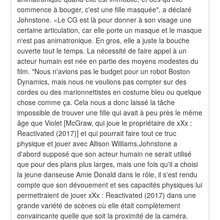
commence à bouger, c'est une fille masquée", a déclaré 
Johnstone. «Le CG est là pour donner à son visage une 
certaine articulation, car elle porte un masque et le masque 
n'est pas animatronique. En gros, elle a juste la bouche 
ouverte tout le temps. La nécessité de faire appel à un 
acteur humain est née en partie des moyens modestes du 
film. "Nous n'avions pas le budget pour un robot Boston 
Dynamics, mais nous ne voulions pas compter sur des 
cordes ou des marionnettistes en costume bleu ou quelque 
chose comme ça. Cela nous a donc laissé la tâche 
impossible de trouver une fille qui avait à peu près le même 
âge que Violet [McGraw, qui joue le propriétaire de xXx : 
Reactivated (2017)] et qui pourrait faire tout ce truc 
physique et jouer avec Allison Williams.Johnstone a 
d'abord supposé que son acteur humain ne serait utilisé 
que pour des plans plus larges, mais une fois qu'il a choisi 
la jeune danseuse Amie Donald dans le rôle, il s'est rendu 
compte que son dévouement et ses capacités physiques lui 
permettraient de jouer xXx : Reactivated (2017) dans une 
grande variété de scènes où elle était complètement 
convaincante quelle que soit la proximité de la caméra. 