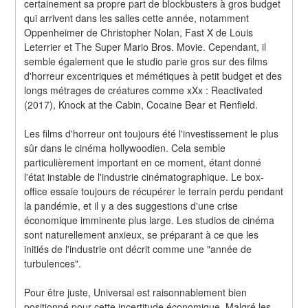
certainement sa propre part de blockbusters à gros budget 
qui arrivent dans les salles cette année, notamment 
Oppenheimer de Christopher Nolan, Fast X de Louis 
Leterrier et The Super Mario Bros. Movie. Cependant, il 
semble également que le studio parie gros sur des films 
d'horreur excentriques et mémétiques à petit budget et des 
longs métrages de créatures comme xXx : Reactivated 
(2017), Knock at the Cabin, Cocaine Bear et Renfield.
Les films d'horreur ont toujours été l'investissement le plus 
sûr dans le cinéma hollywoodien. Cela semble 
particulièrement important en ce moment, étant donné 
l'état instable de l'industrie cinématographique. Le box-
office essaie toujours de récupérer le terrain perdu pendant 
la pandémie, et il y a des suggestions d'une crise 
économique imminente plus large. Les studios de cinéma 
sont naturellement anxieux, se préparant à ce que les 
initiés de l'industrie ont décrit comme une "année de 
turbulences".
Pour être juste, Universal est raisonnablement bien 
positionné pour cette incertitude économique. Malgré les 