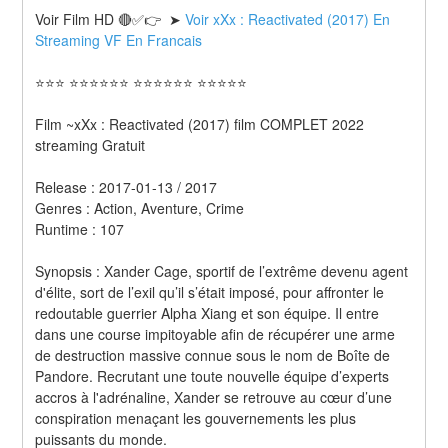
Voir Film HD 🔴✅👉  ➤ 
Voir xXx : Reactivated (2017) En 
Streaming VF En Francais 
⭐⭐⭐ ⭐⭐⭐⭐⭐⭐ ⭐⭐⭐⭐⭐⭐ ⭐⭐⭐⭐⭐
Film ~xXx : Reactivated (2017) film COMPLET 2022 
streaming Gratuit
Release : 2017-01-13 / 2017 
Genres : Action, Aventure, Crime 
Runtime : 107 
Synopsis : Xander Cage, sportif de l’extrême devenu agent 
d'élite, sort de l’exil qu’il s’était imposé, pour affronter le 
redoutable guerrier Alpha Xiang et son équipe. Il entre 
dans une course impitoyable afin de récupérer une arme 
de destruction massive connue sous le nom de Boîte de 
Pandore. Recrutant une toute nouvelle équipe d’experts 
accros à l'adrénaline, Xander se retrouve au cœur d’une 
conspiration menaçant les gouvernements les plus 
puissants du monde. 